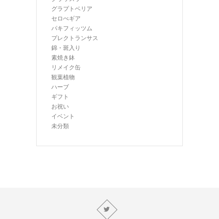
グラプトベリア
セロぺギア
パキフィッツム
プレクトランサス
錦・斑入り
素焼き鉢
リメイク缶
観葉植物
ハーブ
ギフト
お祝い
イベント
未分類