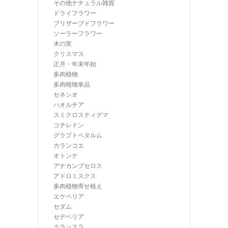
その他ナチュラル雑貨
ドライフラワー
プリザーブドフラワー
ソーラーフラワー
木の実
クリスマス
正月・年末年始
多肉植物
多肉植物単品
セネシオ
ハオルチア
スミクロスティグマ
コチレドン
グラプトペタルム
カランコエ
オトンナ
アナカンプセロス
アドロミスクス
多肉植物寄せ植え
エケベリア
セダム
セデベリア
クラッスラ