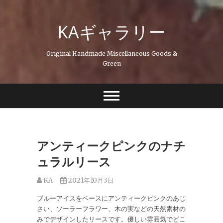
Skip
to
KAギャラリー
content
Original Handmade Miscellaneous Goods &
Green
アンティークピンクのナチ
ュラルリース
KA
2021年10月3日
ブルーアイスをベースにアンティークピンクのあじ
さい、ソーラーフラワー、木の実などの天然素材の
みでデザインしたリースです。優しい雰囲気でどこ