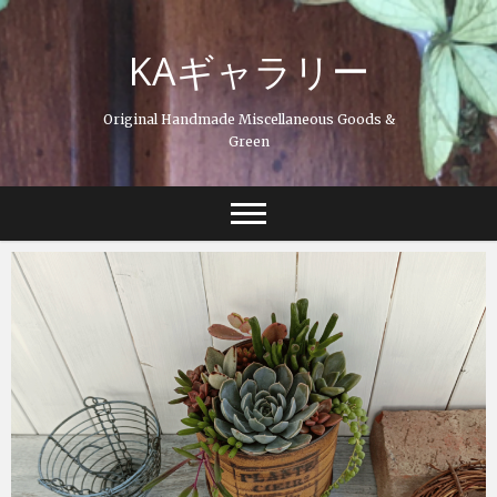
Skip
to
KAギャラリー
content
Original Handmade Miscellaneous Goods &
Green