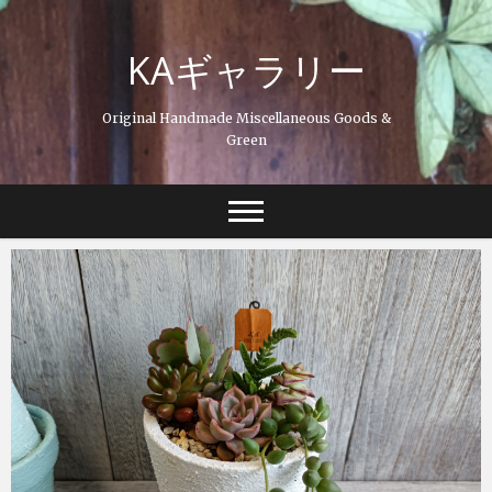
Skip
to
KAギャラリー
content
Original Handmade Miscellaneous Goods &
Green