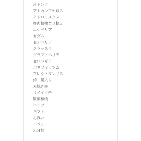
オトンナ
アナカンプセロス
アドロミスクス
多肉植物寄せ植え
エケベリア
セダム
セデベリア
クラッスラ
グラプトベリア
セロぺギア
パキフィッツム
プレクトランサス
錦・斑入り
素焼き鉢
リメイク缶
観葉植物
ハーブ
ギフト
お祝い
イベント
未分類