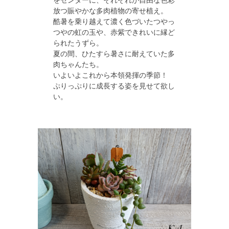
をセンターに、それぞれが自由な色彩
放つ賑やかな多肉植物の寄せ植え。

酷暑を乗り越えて濃く色づいたつやっ
つやの虹の玉や、赤紫できれいに縁ど
られたうずら。

夏の間、ひたすら暑さに耐えていた多
肉ちゃんたち。

いよいよこれから本領発揮の季節！

ぷりっぷりに成長する姿を見せて欲し