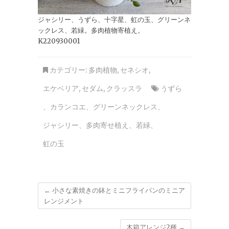
ジャシリー、うずら、十字星、虹の玉、グリーンネ
ックレス、若緑。多肉植物寄植え。
K220930001
カテゴリー:
多肉植物
,
セネシオ
,
エケベリア
,
セダム
,
クラッスラ
うずら
、
カランコエ
、
グリーンネックレス
、
ジャシリー
、
多肉寄せ植え
、
若緑
、
虹の玉
←
小さな素焼きの鉢とミニフライパンのミニア
レンジメント
木箱アレンジ2種
→