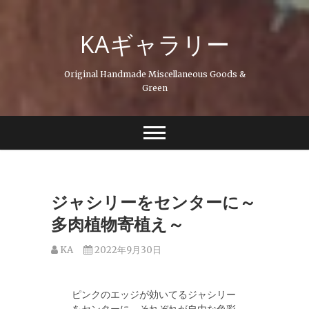
Skip
to
KAギャラリー
content
Original Handmade Miscellaneous Goods &
Green
ジャシリーをセンターに～
多肉植物寄植え～
KA
2022年9月30日
ピンクのエッジが効いてるジャシリー