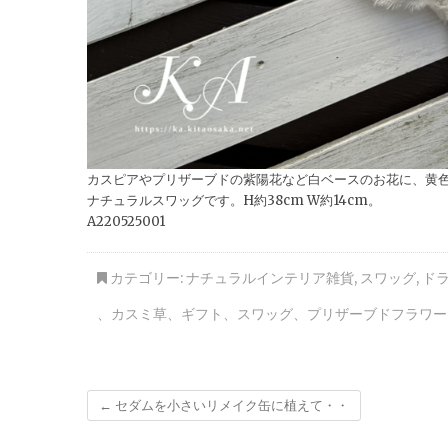
カスピアやプリザーブドの紫陽花など白ベースのお花に、黄
ナチュラルスワッグです。H約38cm W約14cm。
A220525001
カテゴリー:
ナチュラルインテリア雑貨
,
スワッグ
,
ド
、
カスミ草
、
ギフト
、
スワッグ
、
プリザーブドフラワー
←
セダムを小さいリメイク缶に植えて・・