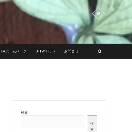
KAホームページ
X(TWITTER)
お問合せ
検索
検
索