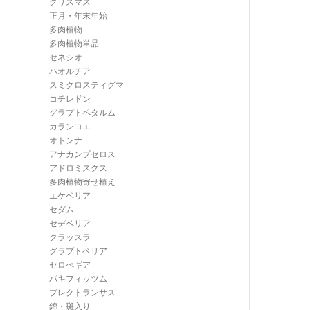
クリスマス
正月・年末年始
多肉植物
多肉植物単品
セネシオ
ハオルチア
スミクロスティグマ
コチレドン
グラプトペタルム
カランコエ
オトンナ
アナカンプセロス
アドロミスクス
多肉植物寄せ植え
エケベリア
セダム
セデベリア
クラッスラ
グラプトベリア
セロぺギア
パキフィッツム
プレクトランサス
錦・斑入り