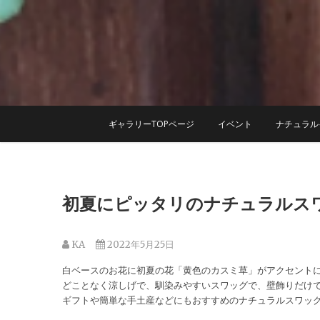
Skip
to
content
ギャラリーTOPページ
イベント
ナチュラル
初夏にピッタリのナチュラルス
KA
2022年5月25日
白ベースのお花に初夏の花「黄色のカスミ草」がアクセント
どことなく涼しげで、馴染みやすいスワッグで、壁飾りだけ
ギフトや簡単な手土産などにもおすすめのナチュラルスワッ