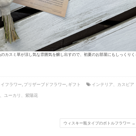
色のカスミ草が涼し気な雰囲気を醸し出すので、初夏のお部屋にもしっくりく
ライフラワー
,
プリザーブドフラワー
,
ギフト
インテリア
、
カスピア
、
ユーカリ
、
紫陽花
ウィスキー瓶タイプのボトルフラワー
→