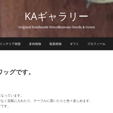
KAギャラリー
Original Handmade Miscellaneous Goods & Green
インテリア雑貨
多肉植物
観葉植物
ギフト
プロフィール
ワッグです。
になっています。
でなく花瓶に入れたり、テーブルに置いたりと色々楽しめます。
グです。