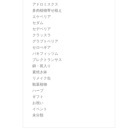
アドロミスクス
多肉植物寄せ植え
エケベリア
セダム
セデベリア
クラッスラ
グラプトベリア
セロぺギア
パキフィッツム
プレクトランサス
錦・斑入り
素焼き鉢
リメイク缶
観葉植物
ハーブ
ギフト
お祝い
イベント
未分類