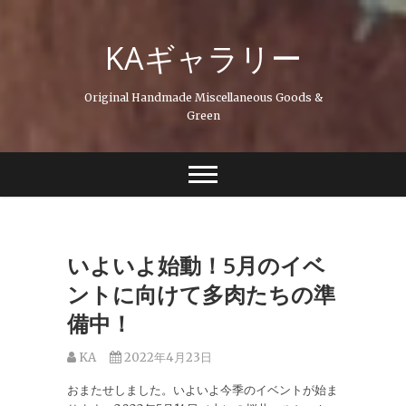
Skip
to
KAギャラリー
content
Original Handmade Miscellaneous Goods &
Green
いよいよ始動！5月のイベ
ントに向けて多肉たちの準
備中！
KA
2022年4月23日
おまたせしました。いよいよ今季のイベントが始ま