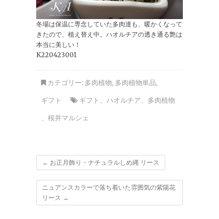
冬場は保温に専念していた多肉達も、暖かくなって
きたので、植え替え中。ハオルチアの透き通る艶は
本当に美しい！
K220423001
カテゴリー:
多肉植物
,
多肉植物単品
,
ギフト
ギフト
、
ハオルチア
、
多肉植物
、
桜井マルシェ
←
お正月飾り・ナチュラルしめ縄 リース
ニュアンスカラーで落ち着いた雰囲気の紫陽花
リース
→