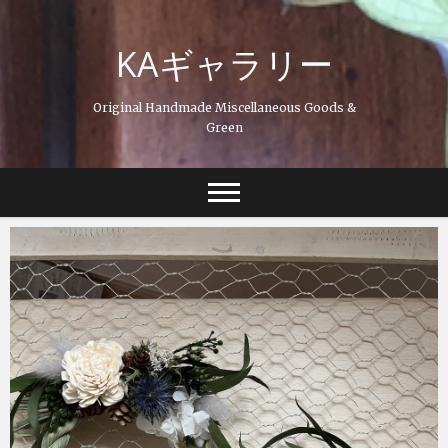
Skip
to
KAギャラリー
content
Original Handmade Miscellaneous Goods &
Green