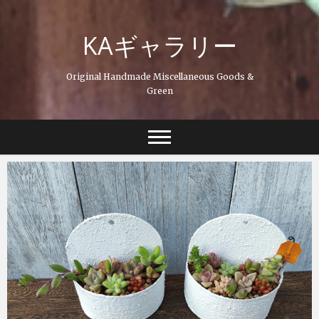
Skip
to
KAギャラリー
content
Original Handmade Miscellaneous Goods &
Green