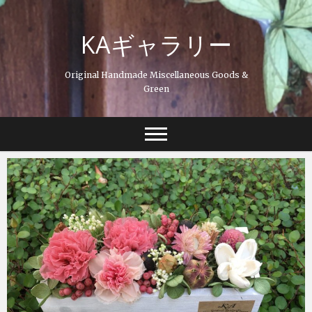
Skip
to
KAギャラリー
content
Original Handmade Miscellaneous Goods &
Green