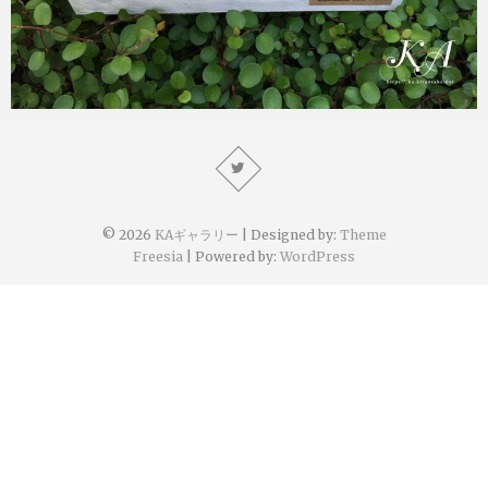
KA
2021年9月30日
© 2026
KAギャラリー
| Designed by:
Theme
Freesia
| Powered by:
WordPress