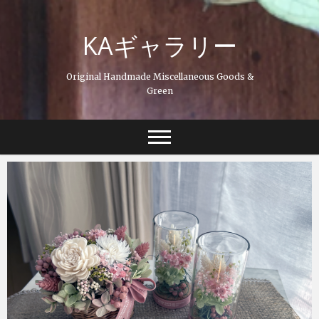
Skip
to
KAギャラリー
content
Original Handmade Miscellaneous Goods &
Green