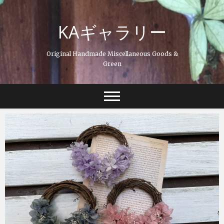
Skip
to
KAギャラリー
content
Original Handmade Miscellaneous Goods &
Green