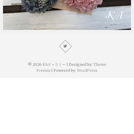
KA
2022年5月29日
© 2026
KAギャラリー
| Designed by:
Theme
Freesia
| Powered by:
WordPress